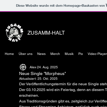
Diese Website wurde mit dem Homepage-Baukasten von
ZUSAMM-HALT
Home
Über uns
News
Merch
Musik
Pix
Video-Player
Alex
24. Aug. 2025
Neue Single "Morpheus"
Aktualisiert:
25. Okt. 2025
Der Veröffentlichungstermin für die neue Single steht
Der 03.10.2025 wird ein Feiertag, denn an diesem T
erscheinen.
Aus Traditionsgründen gibt es, zeitgleich zur Veröff
Stores und Streaming-Anbietern, natürlich auch wie