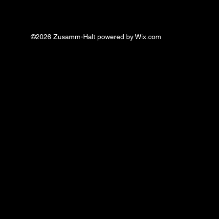
©2026 Zusamm-Halt powered by Wix.com
Neues T-Shirt
Al